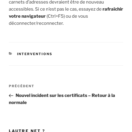
carnets d’adresses devraient être de nouveau
accessibles. Si ce n’est pas le cas, essayez de
rafraîchir
votre navigateur
(Ctrl+F5) ou de vous
déconnecter/reconnecter.
CATÉGORIES
INTERVENTIONS
Navigation
Article
PRÉCÉDENT
de
précédent
Nouvel incident sur les certificats – Retour à la
l’article
normale
LAUTRE NET ?