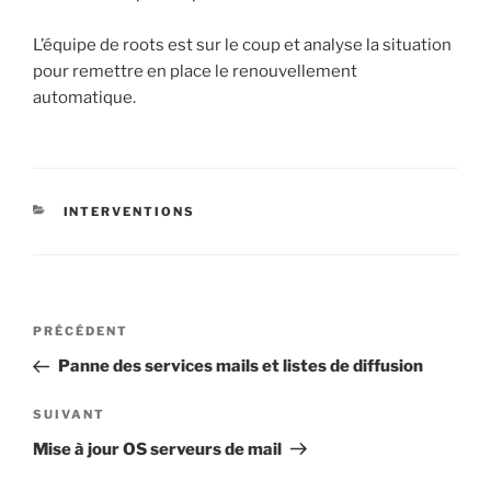
L’équipe de roots est sur le coup et analyse la situation
pour remettre en place le renouvellement
automatique.
CATÉGORIES
INTERVENTIONS
Navigation
Article
PRÉCÉDENT
de
précédent
Panne des services mails et listes de diffusion
l’article
Article
SUIVANT
suivant
Mise à jour OS serveurs de mail