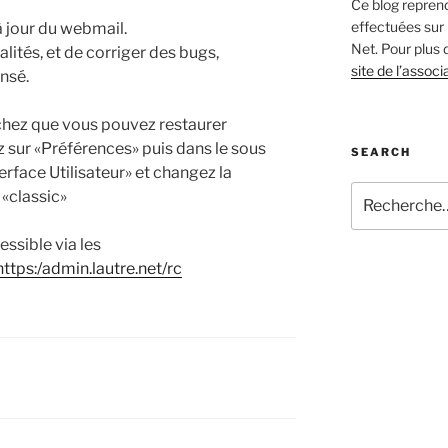
Ce blog reprend
effectuées sur 
 jour du webmail.
Net. Pour plus 
lités, et de corriger des bugs,
site de l’associ
ensé.
chez que vous pouvez restaurer
ez sur «Préférences» puis dans le sous
SEARCH
rface Utilisateur» et changez la
Recherche
 «classic»
pour
:
essible via les
https:/admin.lautre.net/rc