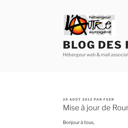
Aller
au
contenu
principal
BLOG DES 
Hébergeur web & mail associat
PUBLIÉ
29 AOÛT 2012
PAR
FSER
LE
Mise à jour de Ro
Bonjour à tous,