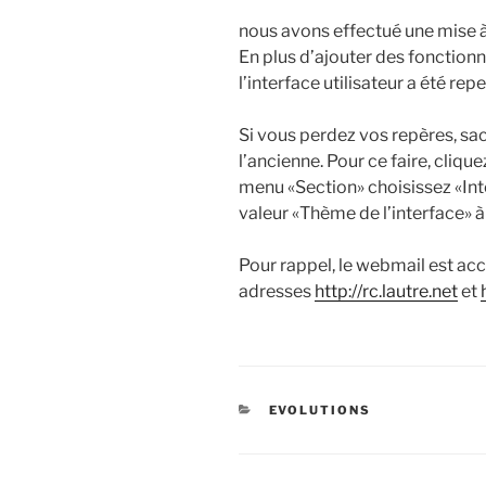
nous avons effectué une mise à
En plus d’ajouter des fonctionna
l’interface utilisateur a été rep
Si vous perdez vos repères, sa
l’ancienne. Pour ce faire, cliqu
menu «Section» choisissez «Inte
valeur «Thème de l’interface» à
Pour rappel, le webmail est acc
adresses
http://rc.lautre.net
et
CATÉGORIES
EVOLUTIONS