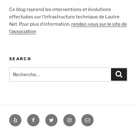
Ce blog reprend les interventions et évolutions
effectuées sur l’infrastructure technique de Lautre
Net. Pour plus d’information,
rendez-vous sur le site de
l’association
SEARCH
Recherche
Recher
pour
:
Yelp
Facebook
Twitter
Instagram
Email