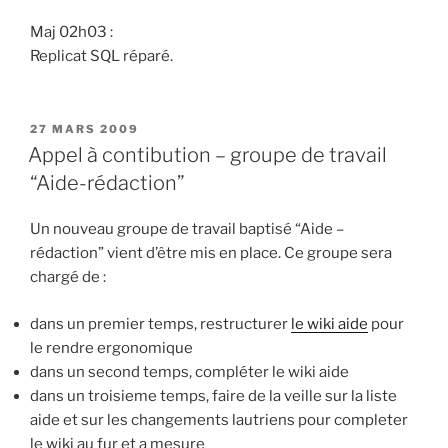
Maj 02h03 :
Replicat SQL réparé.
PUBLIÉ
27 MARS 2009
LE
Appel à contibution – groupe de travail
“Aide-rédaction”
Un nouveau groupe de travail baptisé “Aide –
rédaction” vient d’être mis en place. Ce groupe sera
chargé de :
dans un premier temps, restructurer
le wiki aide
pour
le rendre ergonomique
dans un second temps, compléter le wiki aide
dans un troisieme temps, faire de la veille sur la liste
aide et sur les changements lautriens pour completer
le wiki au fur et a mesure